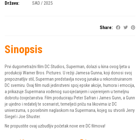
Država:
SAD / 2025
Share:
Sinopsis
Prvi dugometražni film DC Studios, Superman, dolazi u kina ovog ljeta u
produkciji Warner Bros. Pictures. U režiji Jamesa Gunna, koji donosi svoj
prepoznatljiv stil, Superman predstavlja novog junaka u rekonstruiranom
DC svemiru. Ovaj film nudi jedinstveni spoj epske akcije, humora i emocija,
a prikazuje Supermana vođenog suosjećanjem i uvjerenjem u temeljnu
dobrotu čovječanstva. Film produciraju Peter Safran i James Gunn, a Gunn
je ujedno i redatelj te scenarist, temeljeći priču na likovima iz DC
univerzuma, s posebnim naglaskom na Supermana, kojeg su stvorili Jerry
Siegel i Joe Shuster.
Ne propustite ovaj uzbudljiv početak nove ere DC filmova!