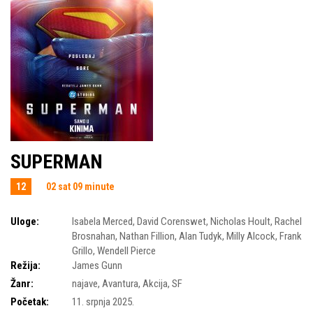
SUPERMAN
12
02 sat 09 minute
Uloge:
Isabela Merced
,
David Corenswet
,
Nicholas Hoult
,
Rachel
Brosnahan
,
Nathan Fillion
,
Alan Tudyk
,
Milly Alcock
,
Frank
Grillo
,
Wendell Pierce
Režija:
James Gunn
Žanr:
najave
,
Avantura
,
Akcija
,
SF
Početak:
11. srpnja 2025.