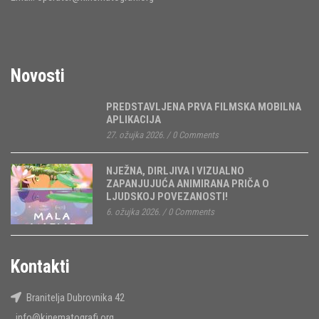
Novosti
PREDSTAVLJENA PRVA FILMSKA MOBILNA
APLIKACIJA
27. ožujka 2026.
/
0 Comments
NJEŽNA, DIRLJIVA I VIZUALNO
ZAPANJUJUĆA ANIMIRANA PRIČA O
LJUDSKOJ POVEZANOSTI!
6. ožujka 2026.
/
0 Comments
Kontakti
Branitelja Dubrovnika 42
info@kinematografi.org