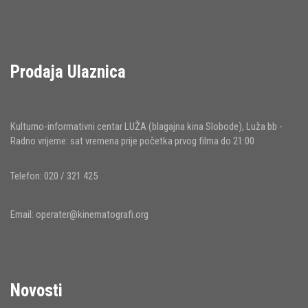
Prodaja Ulaznica
Kulturno-informativni centar LUŽA (blagajna kina Slobode), Luža bb -
Radno vrijeme: sat vremena prije početka prvog filma do 21:00
Telefon: 020 / 321 425
Email:
operater@kinematografi.org
Novosti