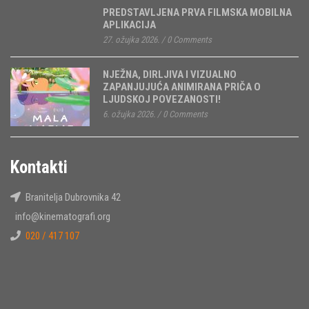
PREDSTAVLJENA PRVA FILMSKA MOBILNA
APLIKACIJA
27. ožujka 2026.
/
0 Comments
NJEŽNA, DIRLJIVA I VIZUALNO
ZAPANJUJUĆA ANIMIRANA PRIČA O
LJUDSKOJ POVEZANOSTI!
6. ožujka 2026.
/
0 Comments
Kontakti
Branitelja Dubrovnika 42
info@kinematografi.org
020 / 417 107