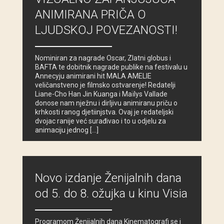
ANIMIRANA PRIČA O
LJUDSKOJ POVEZANOSTI!
Nominiran za nagrade Oscar, Zlatni globus i
BAFTA te dobitnik nagrade publike na festivalu u
Annecyju animirani hit MALA AMELIE
veličanstveno je filmsko ostvarenje! Redatelji
Liane-Cho Han Jin Kuanga i Maïlys Vallade
donose nam nježnu i dirljivu animiranu priču o
krhkosti ranog djetiinjstva. Ovaj je redateljski
dvojac ranije već surađivao i to u odjelu za
animaciju jednog […]
Novo izdanje Ženijalnih dana
od 5. do 8. ožujka u kinu Visia
Programom Ženijalnih dana Kinematografi se i