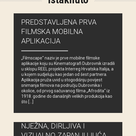
PREDSTAVLJENA PRVA
FILMSKA MOBILNA
APLIKACIJA
„Filmscape“ naziv je prve mobilne filmske
aplikacije koju su Kinematografi Dubrovnik izradili
u sklopu REEL projekta Interreg Hrvatska Italija, a
u kojem sudjeluju kao jedan od šest partnera.
Aplikacija pruža uvid u stogodišnju povijest
snimanja filmova na području Dubrovnika i
okolice, od prvog sačuvanog filma „Afrodita“ iz
1918. godine do današnjih velikih produkcija kao
što […]
NJEŽNA, DIRLJIVA I
VIZUALNO ZAPANJUJUĆA