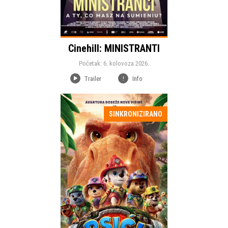
Cinehill: MINISTRANTI
Početak: 6. kolovoza 2026.
Trailer
Info
SINKRONIZIRANO
Početak:
Animacija
Žanr:
Trajanje:
Država: