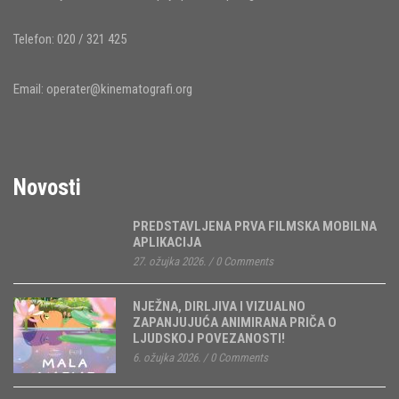
Telefon: 020 / 321 425
Email:
operater@kinematografi.org
Novosti
PREDSTAVLJENA PRVA FILMSKA MOBILNA
APLIKACIJA
27. ožujka 2026.
/
0 Comments
NJEŽNA, DIRLJIVA I VIZUALNO
ZAPANJUJUĆA ANIMIRANA PRIČA O
LJUDSKOJ POVEZANOSTI!
6. ožujka 2026.
/
0 Comments