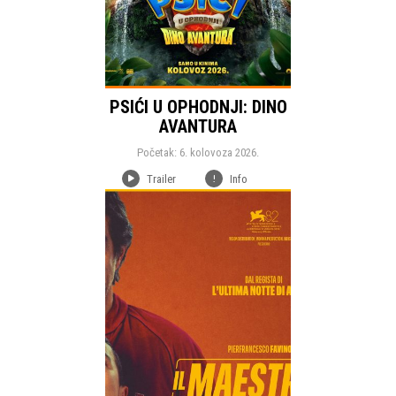
PSIĆI U OPHODNJI: DINO
AVANTURA
Početak: 6. kolovoza 2026.
Trailer
Info
Početak:
Ciklusi
Komedija
Drama
Žanr:
Trajanje:
Država: