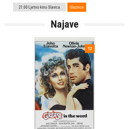
21:00 Ljetno kino Slavica
Ulaznice
Najave
12
Početak:
Mjuzikl
Kinoteka
Žanr:
Trajanje:
Država: