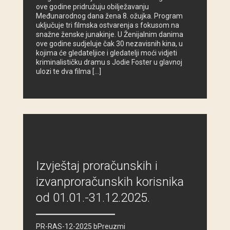
ove godine pridružuju obilježavanju
Međunarodnog dana žena 8. ožujka. Program
uključuje tri filmska ostvarenja s fokusom na
snažne ženske junakinje. U Ženijalnim danima
ove godine sudjeluje čak 30 nezavisnih kina, u
kojima će gledateljice i gledatelji moći vidjeti
kriminalističku dramu s Jodie Foster u glavnoj
ulozi te dva filma […]
Izvještaj proračunskih i
izvanproračunskih korisnika
od 01.01.-31.12.2025.
PR-RAS-12-2025 bPreuzmi