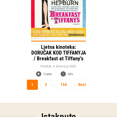
Država:
Ljetna kinoteka:
DORUČAK KOD TIFFANYJA
/ Breakfast at Tiffany’s
Početak: 4. kolovoza 2026.
Trailer
Info
1
2
164
Next
…
Istaknuto