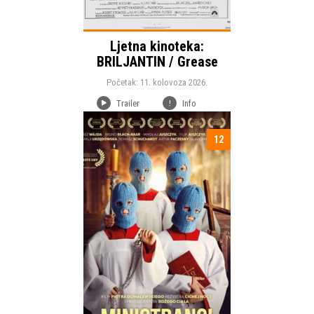
Ljetna kinoteka:
BRILJANTIN / Grease
Početak: 11. kolovoza 2026.
Trailer
Info
12
Početak:
Ciklusi
Komedija
Drama
Žanr:
Trajanje:
Država: