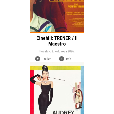
Cinehill: TRENER / Il
Maestro
Početak: 2. kolovoza 2026.
Trailer
Info
Početak:
Romantični
Komedija
Žanr:
Kinoteka
Trajanje: