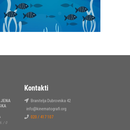
Kontakti
LJENA
Branitelja Dubrovnika 42
SKA
info@kinematografi.org
A
020 / 417 107
6.
/
0