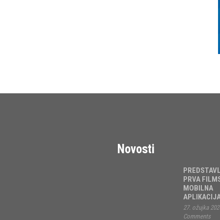
Novosti
PREDSTAV
PRVA FILM
MOBILNA
APLIKACIJ
27. ožujka 202
Comments