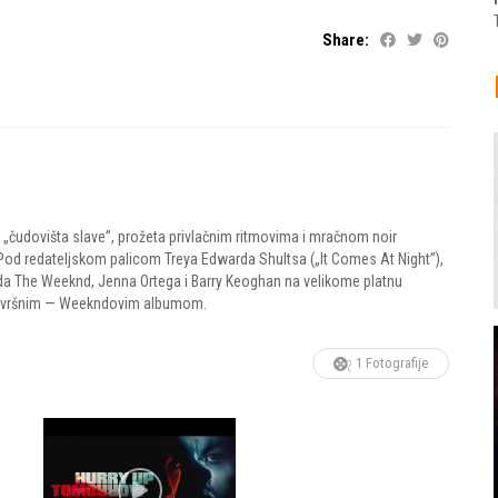
Share:
„čudovišta slave”, prožeta privlačnim ritmovima i mračnom noir
Pod redateljskom palicom Treya Edwarda Shultsa („It Comes At Night”),
zda The Weeknd, Jenna Ortega i Barry Keoghan na velikome platnu
 završnim — Weekndovim albumom.
1 Fotografije