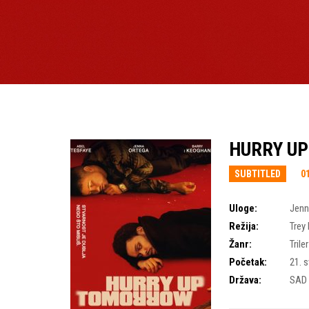
HURRY UP
SUBTITLED
01
Uloge:
Jenn
Režija:
Trey
Žanr:
Triler
Početak:
21. s
Država:
SAD 