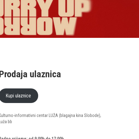
Prodaja ulaznica
Kupi ulaznice
Kulturno-informativni centar LUŽA (blagajna kina Slobode),
Luža bb
Radno vrijeme: od 9:00h do 17:00h