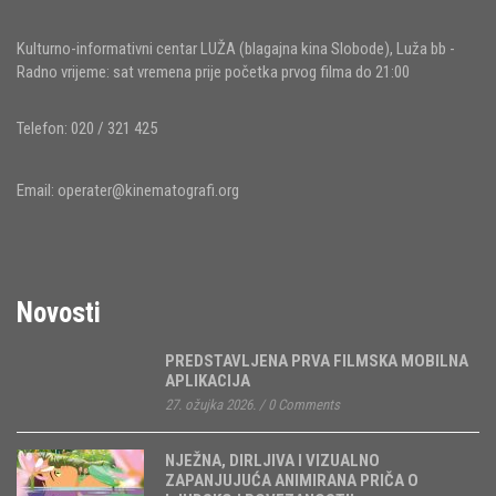
Kulturno-informativni centar LUŽA (blagajna kina Slobode), Luža bb -
Radno vrijeme: sat vremena prije početka prvog filma do 21:00
Telefon: 020 / 321 425
Email:
operater@kinematografi.org
Novosti
PREDSTAVLJENA PRVA FILMSKA MOBILNA
APLIKACIJA
27. ožujka 2026.
/
0 Comments
NJEŽNA, DIRLJIVA I VIZUALNO
ZAPANJUJUĆA ANIMIRANA PRIČA O