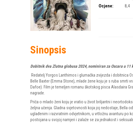
Ocjene:
8,4
Sinopsis
Dobitnik dva Zlatna globusa 2024, nominiran za Oscara u 11 k
Redatelj Yorgos Lanthimos i glumačka zvijezda i dobitnica O
Belle Baxter (Emma Stone), mlade žene koju je s ruba smrti vra
Dafoe). Film je temeljen romanu škotskog pisca Alasdaira Gray
nagrade.
Priča o mlado ženi koju je vratio u život briljantni i neortodo
željna učenja. Gladna svjetovnosti koja joj nedostaje, Bella o
uglađenim i razvratnim odvjetnikom, u vrtložnu avanturu po 
postojana u svojoj namjeri i zalaže se za jednakost i seksua