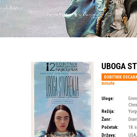
UBOGA ST
DOBITNIK OSCARA
minute
Uloge:
Emm
Chri
Režija:
Yorg
Žanr:
Dra
Početak:
18. s
Država:
USA,