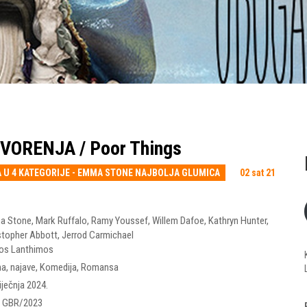
VORENJA / Poor Things
 U 4 KATEGORIJE - EMMA STONE NAJBOLJA GLUMICA
02 sat 21
a Stone
,
Mark Ruffalo
,
Ramy Youssef
,
Willem Dafoe
,
Kathryn Hunter
,
stopher Abbott
,
Jerrod Carmichael
os Lanthimos
ma
,
najave
,
Komedija
,
Romansa
iječnja 2024.
 GBR/2023