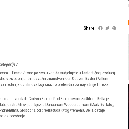
Share:
ategorija !
scara – Emma Stone pozivaju vas da sudjelujete u fantastičnoj evoluciji
tio u život briljantni, odvažni znanstvenik dr. Godwin Baxter (Willem
a i jedan je od filmova koji snažno pretendira za najvažnije filmske
ksni znanstvenik dr. Godwin Baxter. Pod Baxterovom zaštitom, Bella je
dlučuje istražiti svijet i bježi s Duncanom Wedderburnom (Mark Ruffalo),
kontinentima. Slobodna od predrasuda svog vremena, Bella ostaje
lno oslobođenje.