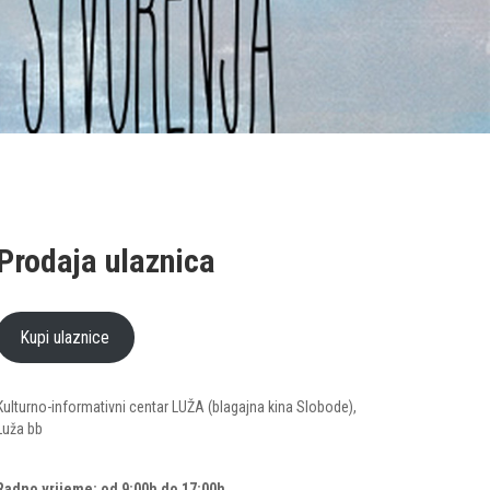
Prodaja ulaznica
Kupi ulaznice
Kulturno-informativni centar LUŽA (blagajna kina Slobode),
Luža bb
Radno vrijeme: od 9:00h do 17:00h