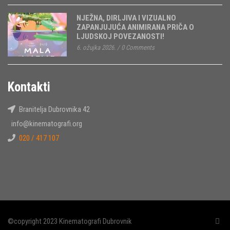
NJEŽNA, DIRLJIVA I VIZUALNO
ZAPANJUJUĆA ANIMIRANA PRIČA O
LJUDSKOJ POVEZANOSTI!
6. ožujka 2026.
/
0 Comments
Kontakti
Branitelja Dubrovnika 42
info@kinematografi.org
020 / 417 107
©copyright 2023 Kinematografi Dubrovnik