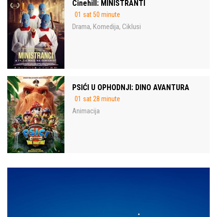
Cinehill: MINISTRANTI
01 sat 50 minute
Drama
Komedija
Ciklusi
,
,
PSIĆI U OPHODNJI: DINO AVANTURA
01 sat 28 minute
Animacija