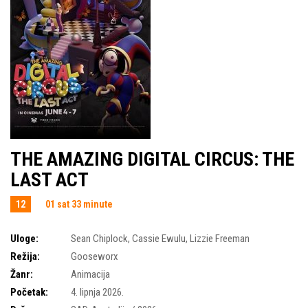
THE AMAZING DIGITAL CIRCUS: THE
LAST ACT
12
01 sat 33 minute
Uloge:
Sean Chiplock
,
Cassie Ewulu
,
Lizzie Freeman
Režija:
Gooseworx
Žanr:
Animacija
Početak:
4. lipnja 2026.