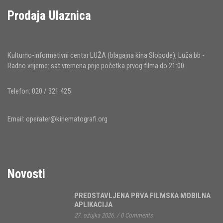
Prodaja Ulaznica
Kulturno-informativni centar LUŽA (blagajna kina Slobode), Luža bb -
Radno vrijeme: sat vremena prije početka prvog filma do 21:00
Telefon: 020 / 321 425
Email:
operater@kinematografi.org
Novosti
PREDSTAVLJENA PRVA FILMSKA MOBILNA
APLIKACIJA
27. ožujka 2026.
/
0 Comments