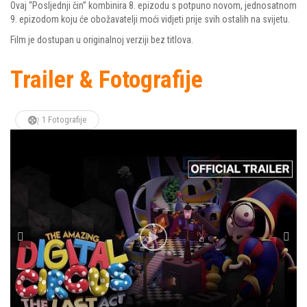
Ovaj “Posljednji čin” kombinira 8. epizodu s potpuno novom, jednosatnom
9. epizodom koju će obožavatelji moći vidjeti prije svih ostalih na svijetu.
Film je dostupan u originalnoj verziji bez titlova.
Trailer & Fotografije
1 Fotografije