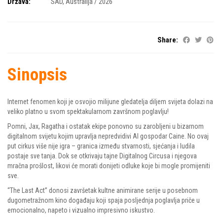
Država:
SAD, Australija / 2026
Share:
Sinopsis
Internet fenomen koji je osvojio milijune gledatelja diljem svijeta dolazi na
veliko platno u svom spektakularnom završnom poglavlju!
Pomni, Jax, Ragatha i ostatak ekipe ponovno su zarobljeni u bizarnom
digitalnom svijetu kojim upravlja nepredvidivi AI gospodar Caine. No ovaj
put cirkus više nije igra – granica između stvarnosti, sjećanja i ludila
postaje sve tanja. Dok se otkrivaju tajne Digitalnog Circusa i njegova
mračna prošlost, likovi će morati donijeti odluke koje bi mogle promijeniti
sve.
“The Last Act” donosi završetak kultne animirane serije u posebnom
dugometražnom kino događaju koji spaja posljednja poglavlja priče u
emocionalno, napeto i vizualno impresivno iskustvo.