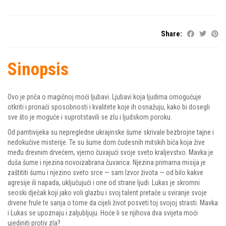
Share:
Sinopsis
Ovo je priča o magičnoj moći ljubavi. Ljubavi koja ljudima omogućuje
otkriti i pronaći sposobnosti i kvalitete koje ih osnažuju, kako bi dosegli
sve što je moguće i suprotstavili se zlu i ljudskom poroku.
Od pamtivijeka su nepregledne ukrajinske šume skrivale bezbrojne tajne i
nedokučive misterije. Te su šume dom čudesnih mitskih bića koja žive
među drevnim drvećem, vjerno čuvajući svoje sveto kraljevstvo. Mavka je
duša šume i njezina novoizabrana čuvarica. Njezina primarna misija je
zaštititi šumu i njezino sveto srce — sam Izvor života — od bilo kakve
agresije ili napada, uključujući i one od strane ljudi. Lukas je skromni
seoski dječak koji jako voli glazbu i svoj talent pretače u sviranje svoje
drvene frule te sanja o tome da cijeli život posveti toj svojoj strasti. Mavka
i Lukas se upoznaju i zaljubljuju. Hoće li se njihova dva svijeta moći
ujediniti protiv zla?