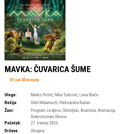
MAVKA: ČUVARICA ŠUME
01 sat 30 minute
Uloge:
Marko Petrić
,
Nika Turković
,
Lana Blaće
Režija:
Oleh Malamuzh
,
Oleksandra Ruban
Žanr:
Program za djecu
,
Obiteljski
,
Avantura
,
Animacija
,
Sinkronizirani filmovi
Početak:
27. travnja 2023.
Država:
Ukrajina