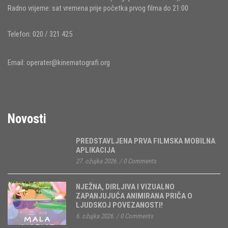
Radno vrijeme: sat vremena prije početka prvog filma do 21:00
Telefon: 020 / 321 425
Email:
operater@kinematografi.org
Novosti
PREDSTAVLJENA PRVA FILMSKA MOBILNA
APLIKACIJA
27. ožujka 2026.
/
0 Comments
NJEŽNA, DIRLJIVA I VIZUALNO
ZAPANJUJUĆA ANIMIRANA PRIČA O
LJUDSKOJ POVEZANOSTI!
6. ožujka 2026.
/
0 Comments