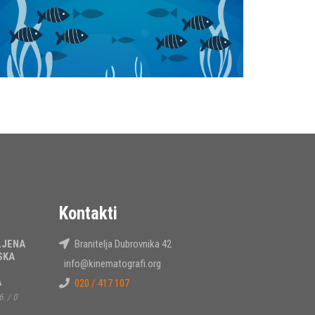
Kontakti
LJENA
Branitelja Dubrovnika 42
SKA
info@kinematografi.org
A
020 / 417 107
6.
/
0