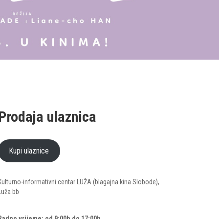
Prodaja ulaznica
Kupi ulaznice
Kulturno-informativni centar LUŽA (blagajna kina Slobode),
Luža bb
Radno vrijeme: od 9:00h do 17:00h