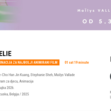
ELIE
INACIJA ZA NAJBOLJI ANIMIRANI FILM
01 sat 19 minute
e-Cho Han Jin Kuang
,
Stephanie Sheh
,
Maïlys Vallade
ram za djecu
,
Animacija
žujka 2026.
cuska, Belgija / 2025