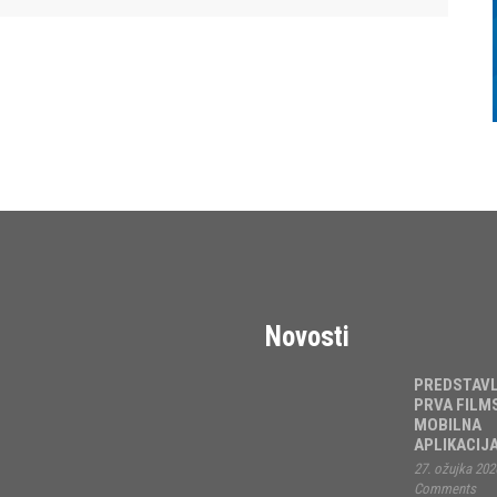
Novosti
PREDSTAV
PRVA FILM
MOBILNA
APLIKACIJ
27. ožujka 202
Comments