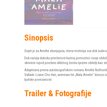
Sinopsis
Svijet je za Amélie zbunjujuća, mirna misterija sve dok čudes
Dok razvija duboku privrženost kućnoj pomoćnici svoje obitelj
skrivene ispod površine idiličnog života njezine obitelji kao 
Adaptirana prema autobiografskom romanu Amélie Nothomb i o
Vallade i Liane-Cho Han, animirani hit „Mala Amelie“ donosi nam
ljudske povezanosti.
Trailer & Fotografije