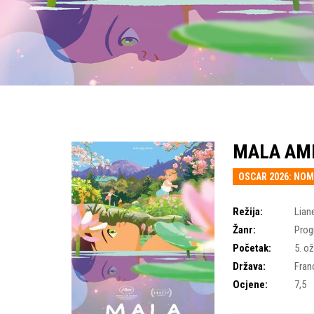
MALA AM
OSCAR 2026: NOM
Režija:
Lian
Žanr:
Prog
Početak:
5. o
Država:
Fran
Ocjene:
7,5