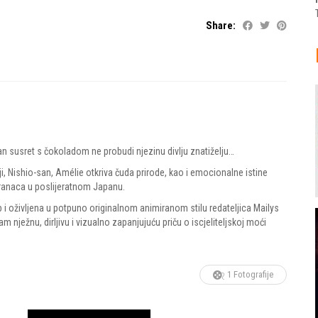
Share:
an susret s čokoladom ne probudi njezinu divlju znatiželju…
i, Nishio-san, Amélie otkriva čuda prirode, kao i emocionalne istine
stranaca u poslijeratnom Japanu.
življena u potpuno originalnom animiranom stilu redateljica Mailys
 nježnu, dirljivu i vizualno zapanjujuću priču o iscjeliteljskoj moći
1 Fotografije