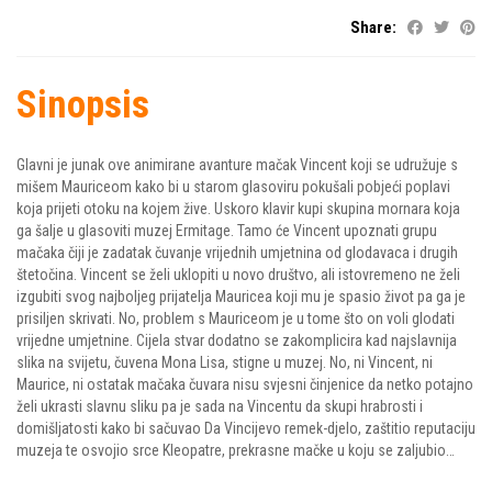
Share:
Sinopsis
Glavni je junak ove animirane avanture mačak Vincent koji se udružuje s
mišem Mauriceom kako bi u starom glasoviru pokušali pobjeći poplavi
koja prijeti otoku na kojem žive. Uskoro klavir kupi skupina mornara koja
ga šalje u glasoviti muzej Ermitage. Tamo će Vincent upoznati grupu
mačaka čiji je zadatak čuvanje vrijednih umjetnina od glodavaca i drugih
štetočina. Vincent se želi uklopiti u novo društvo, ali istovremeno ne želi
izgubiti svog najboljeg prijatelja Mauricea koji mu je spasio život pa ga je
prisiljen skrivati. No, problem s Mauriceom je u tome što on voli glodati
vrijedne umjetnine. Cijela stvar dodatno se zakomplicira kad najslavnija
slika na svijetu, čuvena Mona Lisa, stigne u muzej. No, ni Vincent, ni
Maurice, ni ostatak mačaka čuvara nisu svjesni činjenice da netko potajno
želi ukrasti slavnu sliku pa je sada na Vincentu da skupi hrabrosti i
domišljatosti kako bi sačuvao Da Vincijevo remek-djelo, zaštitio reputaciju
muzeja te osvojio srce Kleopatre, prekrasne mačke u koju se zaljubio…