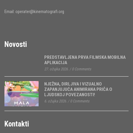
Email:
operater@kinematografi.org
Novosti
PREDSTAVLJENA PRVA FILMSKA MOBILNA
APLIKACIJA
27. ožujka 2026.
/
0 Comments
NJEŽNA, DIRLJIVA I VIZUALNO
ZAPANJUJUĆA ANIMIRANA PRIČA O
LJUDSKOJ POVEZANOSTI!
6. ožujka 2026.
/
0 Comments
Kontakti