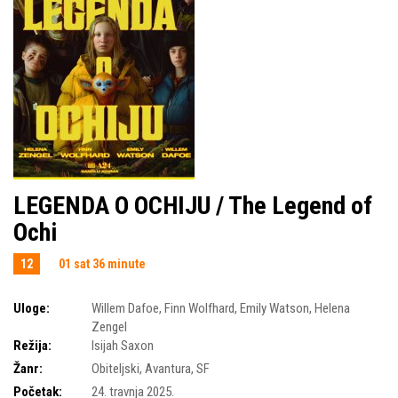
LEGENDA O OCHIJU / The Legend of
Ochi
12
01 sat 36 minute
Uloge:
Willem Dafoe
,
Finn Wolfhard
,
Emily Watson
,
Helena
Zengel
Režija:
Isijah Saxon
Žanr:
Obiteljski
,
Avantura
,
SF
Početak:
24. travnja 2025.