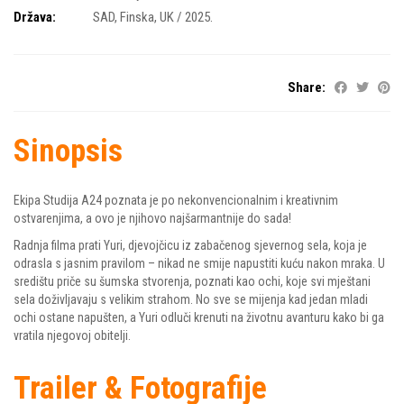
Država:
SAD, Finska, UK / 2025.
Share:
Sinopsis
Ekipa Studija A24 poznata je po nekonvencionalnim i kreativnim
ostvarenjima, a ovo je njihovo najšarmantnije do sada!
Radnja filma prati Yuri, djevojčicu iz zabačenog sjevernog sela, koja je
odrasla s jasnim pravilom – nikad ne smije napustiti kuću nakon mraka. U
središtu priče su šumska stvorenja, poznati kao ochi, koje svi mještani
sela doživljavaju s velikim strahom. No sve se mijenja kad jedan mladi
ochi ostane napušten, a Yuri odluči krenuti na životnu avanturu kako bi ga
vratila njegovoj obitelji.
Trailer & Fotografije