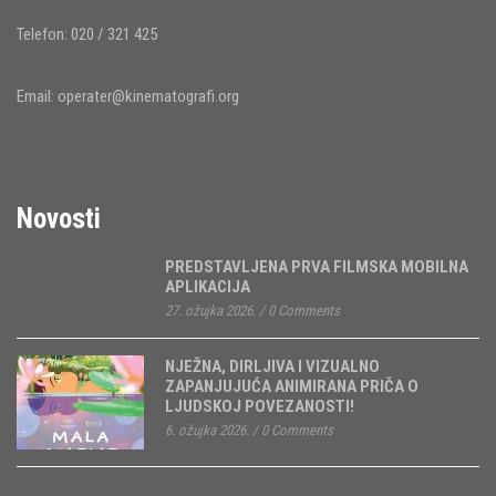
Telefon: 020 / 321 425
Email:
operater@kinematografi.org
Novosti
PREDSTAVLJENA PRVA FILMSKA MOBILNA
APLIKACIJA
27. ožujka 2026.
/
0 Comments
NJEŽNA, DIRLJIVA I VIZUALNO
ZAPANJUJUĆA ANIMIRANA PRIČA O
LJUDSKOJ POVEZANOSTI!
6. ožujka 2026.
/
0 Comments