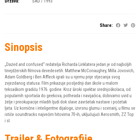
Država:
SAD / 1993
Share:
Sinopsis
„Dazed and confused“ redatelja Richarda Linklatera jedan je od najboljih
tinejdžerskih filmova devedesetih. Matthew McConaughey, Milla Jovovich,
Adam Goldberg i Ben Affleck igrali su u njemu prije stjecanja svog
zvjezdanog statusa. Film prikazuje posljednji dan škole u malom
teksaškom gradiću 1976. godine. Kroz široki spektar srednjoškolaca, od
popularnih sportaša do geekova, potheada i navijačica, dobivamo uvid u
želje i preokupacije mladih ljudi dok slave završetak nastave i početak
ljeta. Uz komične i inteligentne dijaloge, izvrsnu glumu i scenarij, u filmu se
ističe soundtracks najvećim hitovima 70-ih, uključujući Aerosmith, ZZ Top
i sl.
Trailer & Fotografije