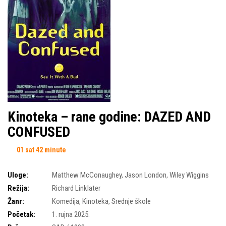
Kinoteka – rane godine: DAZED AND
CONFUSED
01 sat 42 minute
Uloge:
Matthew McConaughey
,
Jason London
,
Wiley Wiggins
Režija:
Richard Linklater
Žanr:
Komedija
,
Kinoteka
,
Srednje škole
Početak:
1. rujna 2025.