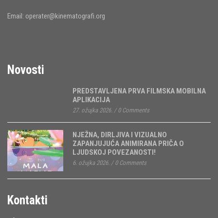
Email:
operater@kinematografi.org
Novosti
PREDSTAVLJENA PRVA FILMSKA MOBILNA
APLIKACIJA
27. ožujka 2026.
/
0 Comments
NJEŽNA, DIRLJIVA I VIZUALNO
ZAPANJUJUĆA ANIMIRANA PRIČA O
LJUDSKOJ POVEZANOSTI!
6. ožujka 2026.
/
0 Comments
Kontakti