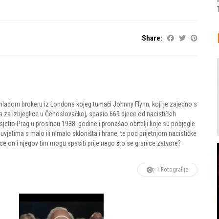
Share:
u, mladom brokeru iz Londona kojeg tumači Johnny Flynn, koji je zajedno s
za izbjeglice u Čehoslovačkoj, spasio 669 djece od nacističkih
jetio Prag u prosincu 1938. godine i pronašao obitelji koje su pobjegle
uvjetima s malo ili nimalo skloništa i hrane, te pod prijetnjom nacističke
ece on i njegov tim mogu spasiti prije nego što se granice zatvore?
1 Fotografije