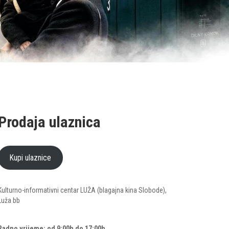
Prodaja ulaznica
Kupi ulaznice
Kulturno-informativni centar LUŽA (blagajna kina Slobode),
Luža bb
Radno vrijeme: od 9:00h do 17:00h