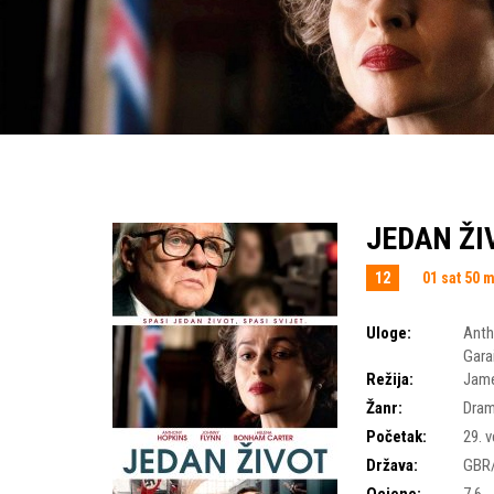
JEDAN ŽIV
12
01 sat 50 
Uloge:
Anth
Gara
Režija:
Jam
Žanr:
Dra
Početak:
29. v
Država:
GBR