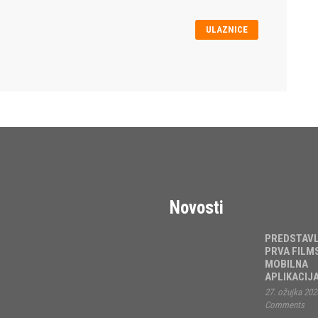
ULAZNICE
Novosti
PREDSTAV
PRVA FILM
MOBILNA
APLIKACIJ
27. ožujka 202
Comments