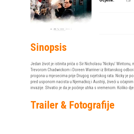
Ocjene:
7,6
Sinopsis
Jedan život je istinita priča o Sir Nicholasu ‘Nickyu’ Winton
Trevorom Chadwickom i Doreen Warriner iz Britanskog odbora 
progona u mjesecima prije Drugog svjetskog rata. Nicky je pos
pred usponom nacista u Njemačkoj i Austriji, živeći u očajnim 
invazije. Shvatio je da je počinje utrka s vremenom. Koliko dj
Trailer & Fotografije