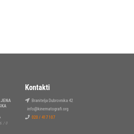
Kontakti
LJENA
Branitelja Dubrovnika 42
SKA
info@kinematografi.org
A
020 / 417 107
6.
/
0