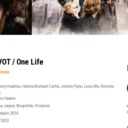
OT / One Life
minute
ony Hopkins
,
Helena Bonham Carter
,
Johnny Flynn
,
Lena Olin
,
Romola
i
es Hawes
ma
,
najave
,
Biografski
,
Povijesni
eljače 2024.
/2023