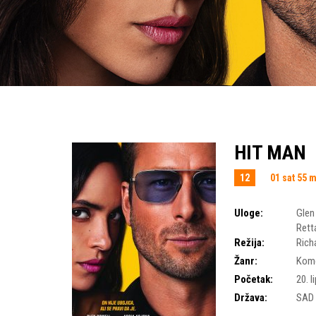
HIT MAN
12
01 sat 55 
Uloge:
Glen
Rett
Režija:
Rich
Žanr:
Kome
Početak:
20. l
Država:
SAD 