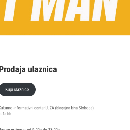
Prodaja ulaznica
Kupi ulaznice
Kulturno-informativni centar LUŽA (blagajna kina Slobode),
Luža bb
Radno vrijeme: od 9:00h do 17:00h