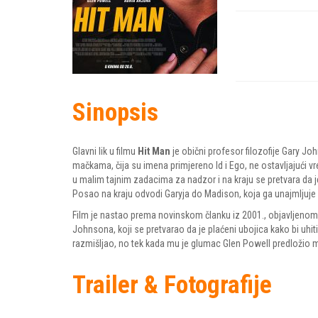
Sinopsis
Glavni lik u filmu
Hit Man
je obični profesor filozofije Gary Jo
mačkama, čija su imena primjereno Id i Ego, ne ostavljajući vr
u malim tajnim zadacima za nadzor i na kraju se pretvara da je 
Posao na kraju odvodi Garyja do Madison, koja ga unajmljuje 
Film je nastao prema novinskom članku iz 2001., objavljenom
Johnsona, koji se pretvarao da je plaćeni ubojica kako bi uhiti
razmišljao, no tek kada mu je glumac Glen Powell predložio malo
Trailer & Fotografije