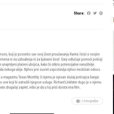
Share:
hnson, koji je posvetio sav svoj život proučavanju Kanta i brizi o svojim
emena ni za uzbuđenja ni za ljubavni život. Gary odlučuje pomoći policiji
unajmljeni plaćeni ubojica, kako bi otkrio potencijalne naručitelje.
da nekoga ubije. Njihov prvi susret uspostavlja njihov neobičan odnos.
 u magazinu Texas Monthly. U njemu je opisan slučaj policajca Garyja
o one koji bi zatražili njegove usluge. Richard Linklater dugo je o njemu
 drugačiji zaplet, vidio je da u toj priči doista ima film.
1 Fotografije