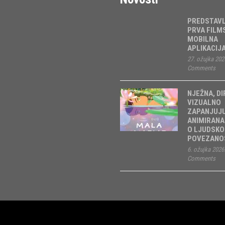
PREDSTAV
PRVA FILM
MOBILNA
APLIKACIJ
27. ožujka 202
Comments
NJEŽNA, DI
VIZUALNO
ZAPANJUJ
ANIMIRANA
O LJUDSKO
POVEZANOS
6. ožujka 2026
Comments