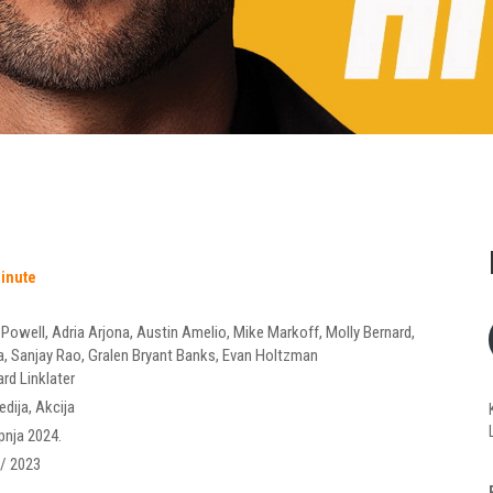
minute
 Powell
,
Adria Arjona
,
Austin Amelio
,
Mike Markoff
,
Molly Bernard
,
a
,
Sanjay Rao
,
Gralen Bryant Banks
,
Evan Holtzman
ard Linklater
dija
,
Akcija
ipnja 2024.
/ 2023