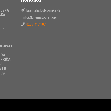
LJENA
Branitelja Dubrovnika 42
SKA
info@kinematografi.org
A
020 / 417 107
6.
/
0
RLJIVA I
UĆA
 PRIČA
J
TI!
.
/
0