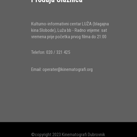
Kulturno-informativni centar LUŽA (blagajna
kina Slobode), Luža bb - Radno vrijeme: sat
vremena prije početka prvog filma do 21:00
Telefon: 020 / 321 425
Email:
operater@kinematografi.org
©copyright 2023 Kinematografi Dubrovnik