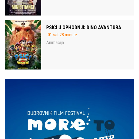
PSIĆI U OPHODNJI: DINO AVANTURA
01 sat 28 minute
Animacija