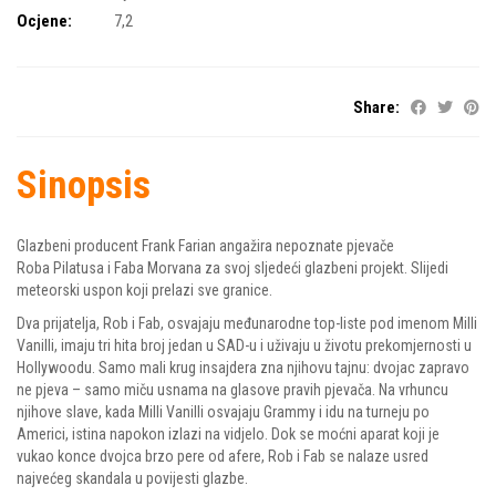
Ocjene:
7,2
Share:
Sinopsis
Glazbeni producent Frank Farian angažira nepoznate pjevače
Roba Pilatusa i Faba Morvana za svoj sljedeći glazbeni projekt. Slijedi
meteorski uspon koji prelazi sve granice.
Dva prijatelja, Rob i Fab, osvajaju međunarodne top-liste pod imenom Milli
Vanilli, imaju tri hita broj jedan u SAD-u i uživaju u životu prekomjernosti u
Hollywoodu. Samo mali krug insajdera zna njihovu tajnu: dvojac zapravo
ne pjeva – samo miču usnama na glasove pravih pjevača. Na vrhuncu
njihove slave, kada Milli Vanilli osvajaju Grammy i idu na turneju po
Americi, istina napokon izlazi na vidjelo. Dok se moćni aparat koji je
vukao konce dvojca brzo pere od afere, Rob i Fab se nalaze usred
najvećeg skandala u povijesti glazbe.