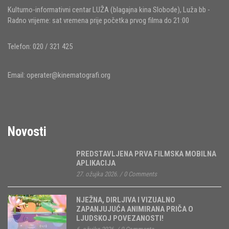
Kulturno-informativni centar LUŽA (blagajna kina Slobode), Luža bb -
Radno vrijeme: sat vremena prije početka prvog filma do 21:00
Telefon: 020 / 321 425
Email:
operater@kinematografi.org
Novosti
PREDSTAVLJENA PRVA FILMSKA MOBILNA
APLIKACIJA
27. ožujka 2026.
/
0 Comments
NJEŽNA, DIRLJIVA I VIZUALNO
ZAPANJUJUĆA ANIMIRANA PRIČA O
LJUDSKOJ POVEZANOSTI!