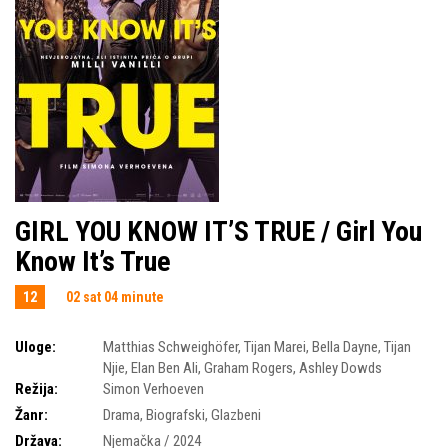
GIRL YOU KNOW IT’S TRUE / Girl You
Know It’s True
12
02 sat 04 minute
Uloge:
Matthias Schweighöfer
,
Tijan Marei
,
Bella Dayne
,
Tijan
Njie
,
Elan Ben Ali
,
Graham Rogers
,
Ashley Dowds
Režija:
Simon Verhoeven
Žanr:
Drama
,
Biografski
,
Glazbeni
Država:
Njemačka / 2024