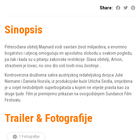
Share:
Sinopsis
Peteročlana obitelj Maynard vodi savršen život milijardera, a enormno
bogatstvo i utjecaj omogućuju im apsolutnu slobodu u svakom pogledu,
pa čak i kada su u pitanju zakonske restrikcije. Glava obitelji, Amon,
strastveni je lovac, no ono što voli loviti nisu životinje…
Kontroverzna društvena satira austrijskog redateljskog dvojca Julie
Niemann i Daniela Hoesla, iz produkcijske kuće Urlicha Seidla, smještena
je u svijet nedodirljivih superbogataša u kojem ne vrijede pravila kao za
druge ljude. Film je premijerno prikazan na ovogodišnjem Sundance Film
Festivalu.
Trailer & Fotografije
1 Fotografije