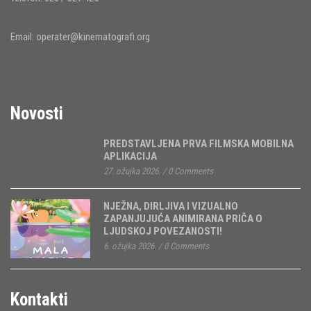
Email:
operater@kinematografi.org
Novosti
PREDSTAVLJENA PRVA FILMSKA MOBILNA
APLIKACIJA
27. ožujka 2026.
/
0 Comments
NJEŽNA, DIRLJIVA I VIZUALNO
ZAPANJUJUĆA ANIMIRANA PRIČA O
LJUDSKOJ POVEZANOSTI!
6. ožujka 2026.
/
0 Comments
Kontakti