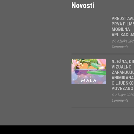
Novosti
PREDSTAV
PRVA FILM
MOBILNA
APLIKACIJ
27. ožujka 202
Comments
NJEŽNA, DI
VIZUALNO
ZAPANJUJ
ANIMIRANA
O LJUDSKO
POVEZANOS
6. ožujka 2026
Comments