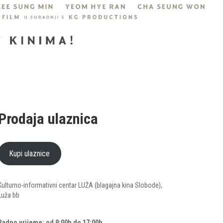
Prodaja ulaznica
Kupi ulaznice
Kulturno-informativni centar LUŽA (blagajna kina Slobode),
Luža bb
Radno vrijeme: od 9:00h do 17:00h