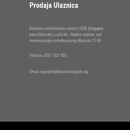
Prodaja Ulaznica
Kulturno-informativni centar LUŽA (blagajna
kina Slobode), Luža bb - Radno vrijeme: sat
vremena prije početka prvog filma do 21:00
Telefon: 020 / 321 425
Email:
operater@kinematografi.org