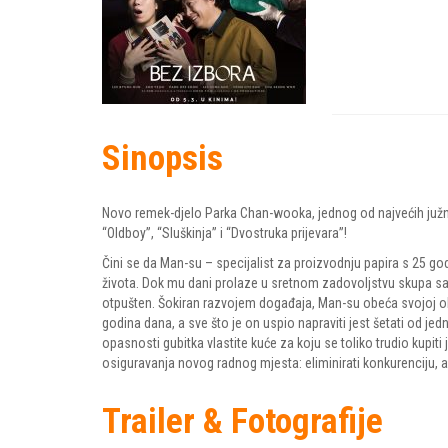
Sinopsis
Novo remek-djelo Parka Chan-wooka, jednog od najvećih južnok
“Oldboy”, “Sluškinja” i “Dvostruka prijevara”!
Čini se da Man-su – specijalist za proizvodnju papira s 25 g
života. Dok mu dani prolaze u sretnom zadovoljstvu skupa sa
otpušten. Šokiran razvojem događaja, Man-su obeća svojoj obit
godina dana, a sve što je on uspio napraviti jest šetati od je
opasnosti gubitka vlastite kuće za koju se toliko trudio kupit
osiguravanja novog radnog mjesta: eliminirati konkurenciju, a
Trailer & Fotografije