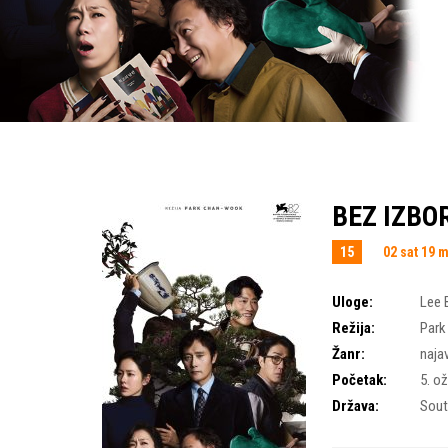
BEZ IZBOR
15
02 sat 19 
Uloge:
Lee 
Režija:
Par
Žanr:
naja
Početak:
5. o
Država:
Sout