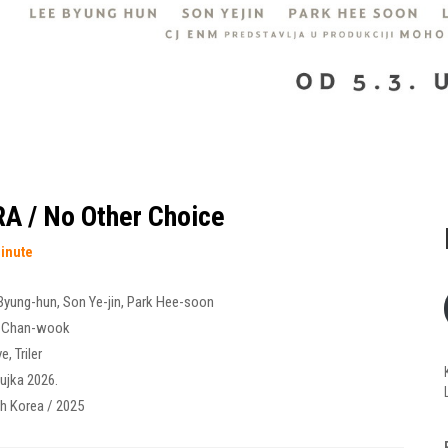
A / No Other Choice
minute
Byung-hun
,
Son Ye-jin
,
Park Hee-soon
k Chan-wook
ve
,
Triler
žujka 2026.
h Korea / 2025