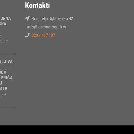
Kontakti
LJENA
Branitelja Dubrovnika 42
SKA
info@kinematografi.org
A
020 / 417 107
6.
/
0
RLJIVA I
UĆA
 PRIČA
J
TI!
.
/
0