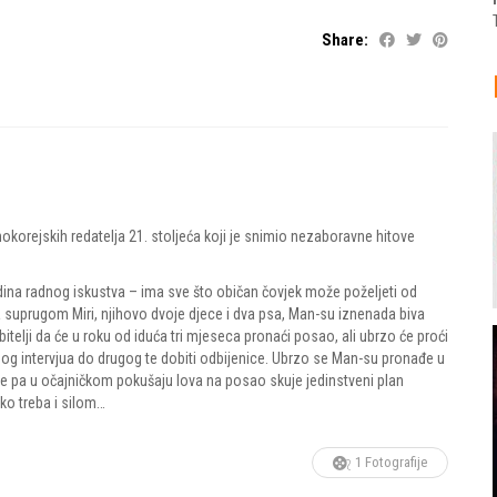
Share:
orejskih redatelja 21. stoljeća koji je snimio nezaboravne hitove
odina radnog iskustva – ima sve što običan čovjek može poželjeti od
 suprugom Miri, njihovo dvoje djece i dva psa, Man-su iznenada biva
elji da će u roku od iduća tri mjeseca pronaći posao, ali ubrzo će proći
dnog intervjua do drugog te dobiti odbijenice. Ubrzo se Man-su pronađe u
i je pa u očajničkom pokušaju lova na posao skuje jedinstveni plan
ko treba i silom…
1 Fotografije