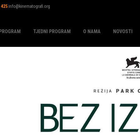
1 425
info@kinematografi.org
PROGRAM
TJEDNI PROGRAM
O NAMA
NOVOSTI