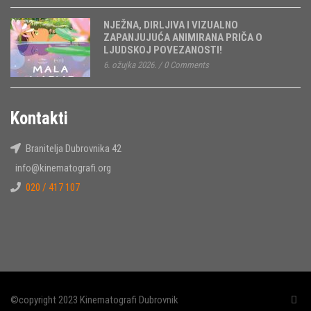
NJEŽNA, DIRLJIVA I VIZUALNO
ZAPANJUJUĆA ANIMIRANA PRIČA O
LJUDSKOJ POVEZANOSTI!
6. ožujka 2026.
/
0 Comments
Kontakti
Branitelja Dubrovnika 42
info@kinematografi.org
020 / 417 107
©copyright 2023 Kinematografi Dubrovnik