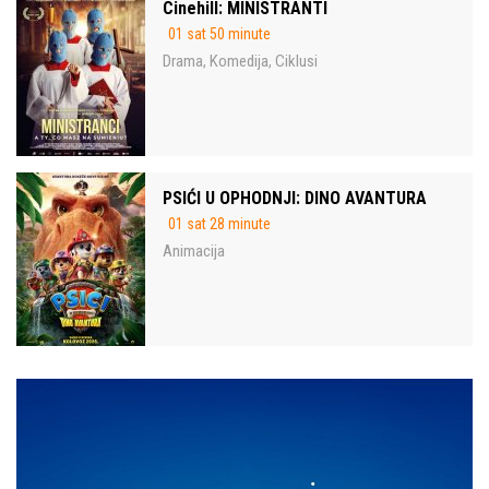
Cinehill: MINISTRANTI
01 sat 50 minute
Drama
Komedija
Ciklusi
,
,
PSIĆI U OPHODNJI: DINO AVANTURA
01 sat 28 minute
Animacija