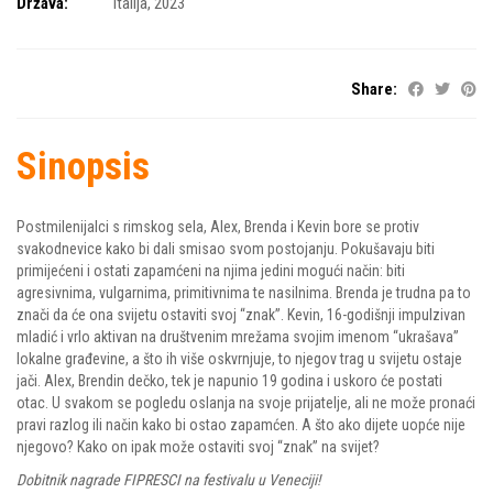
Država:
Italija, 2023
Share:
Sinopsis
Postmilenijalci s rimskog sela, Alex, Brenda i Kevin bore se protiv
svakodnevice kako bi dali smisao svom postojanju. Pokušavaju biti
primijećeni i ostati zapamćeni na njima jedini mogući način: biti
agresivnima, vulgarnima, primitivnima te nasilnima. Brenda je trudna pa to
znači da će ona svijetu ostaviti svoj “znak”. Kevin, 16-godišnji impulzivan
mladić i vrlo aktivan na društvenim mrežama svojim imenom “ukrašava”
lokalne građevine, a što ih više oskvrnjuje, to njegov trag u svijetu ostaje
jači. Alex, Brendin dečko, tek je napunio 19 godina i uskoro će postati
otac. U svakom se pogledu oslanja na svoje prijatelje, ali ne može pronaći
pravi razlog ili način kako bi ostao zapamćen. A što ako dijete uopće nije
njegovo? Kako on ipak može ostaviti svoj “znak” na svijet?
Dobitnik nagrade FIPRESCI na festivalu u Veneciji!