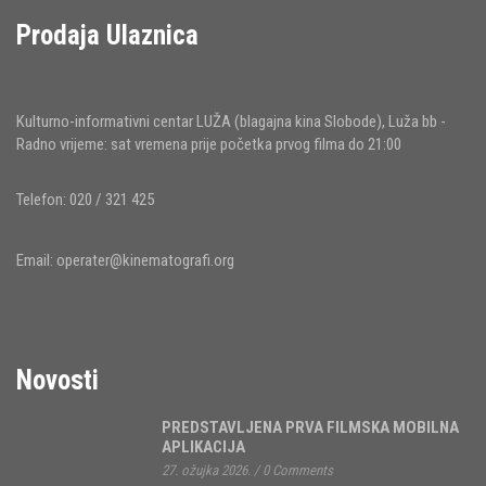
Prodaja Ulaznica
Kulturno-informativni centar LUŽA (blagajna kina Slobode), Luža bb -
Radno vrijeme: sat vremena prije početka prvog filma do 21:00
Telefon: 020 / 321 425
Email:
operater@kinematografi.org
Novosti
PREDSTAVLJENA PRVA FILMSKA MOBILNA
APLIKACIJA
27. ožujka 2026.
/
0 Comments