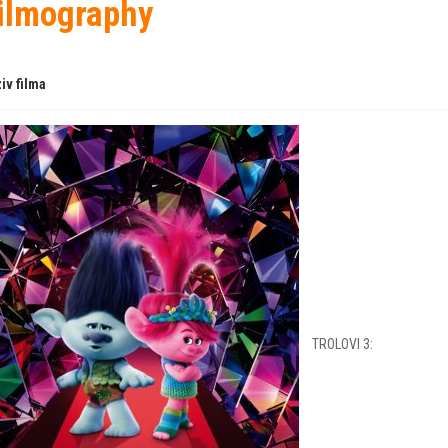
ilmography
iv filma
TROLOVI 3: