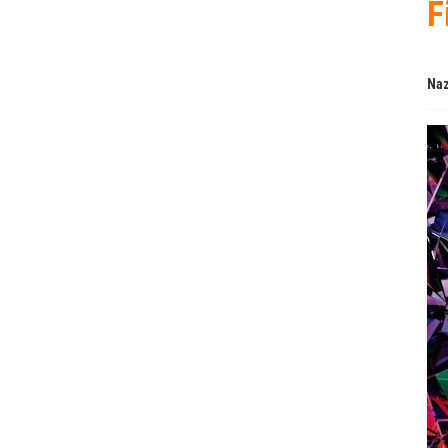
F
Naz