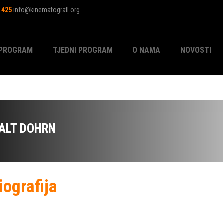
1 425
info@kinematografi.org
PROGRAM
TJEDNI PROGRAM
O NAMA
NOVOSTI
ALT DOHRN
iografija