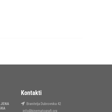
Kontakti
LJENA
Branitelja Dubrovnika 42
SKA
info@kinematografi.org