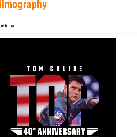
ilmography
iv filma