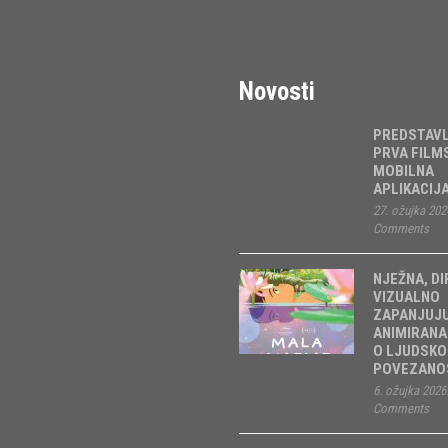
Novosti
PREDSTAV
PRVA FILM
MOBILNA
APLIKACIJ
27. ožujka 202
Comments
NJEŽNA, DI
VIZUALNO
ZAPANJUJ
ANIMIRANA
O LJUDSKO
POVEZANOS
6. ožujka 2026
Comments