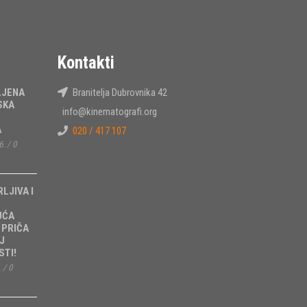
Kontakti
LJENA
Branitelja Dubrovnika 42
SKA
info@kinematografi.org
A
020 / 417 107
6.
/
0
RLJIVA I
UĆA
 PRIČA
J
TI!
.
/
0