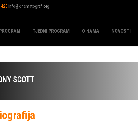
1 425
info@kinematografi.org
PROGRAM
TJEDNI PROGRAM
O NAMA
NOVOSTI
ONY SCOTT
iografija