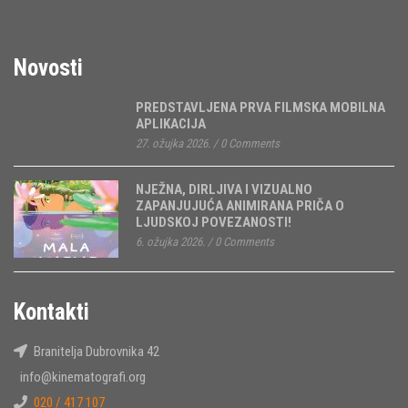
Novosti
PREDSTAVLJENA PRVA FILMSKA MOBILNA
APLIKACIJA
27. ožujka 2026.
/
0 Comments
NJEŽNA, DIRLJIVA I VIZUALNO
ZAPANJUJUĆA ANIMIRANA PRIČA O
LJUDSKOJ POVEZANOSTI!
6. ožujka 2026.
/
0 Comments
Kontakti
Branitelja Dubrovnika 42
info@kinematografi.org
020 / 417 107