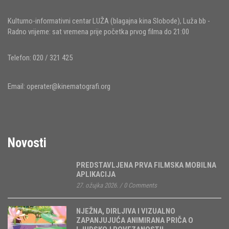
Kulturno-informativni centar LUŽA (blagajna kina Slobode), Luža bb -
Radno vrijeme: sat vremena prije početka prvog filma do 21:00
Telefon: 020 / 321 425
Email:
operater@kinematografi.org
Novosti
PREDSTAVLJENA PRVA FILMSKA MOBILNA
APLIKACIJA
27. ožujka 2026.
/
0 Comments
NJEŽNA, DIRLJIVA I VIZUALNO
ZAPANJUJUĆA ANIMIRANA PRIČA O