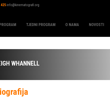
1 425
info@kinematografi.org
PROGRAM
TJEDNI PROGRAM
O NAMA
NOVOSTI
EIGH WHANNELL
iografija