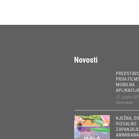
Novosti
PREDSTAV
PRVA FILM
MOBILNA
APLIKACIJ
27. ožujka 202
Comments
NJEŽNA, DI
VIZUALNO
ZAPANJUJ
ANIMIRANA