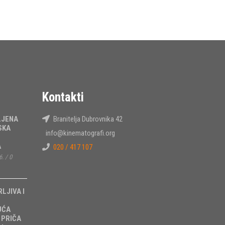
Kontakti
LJENA
Branitelja Dubrovnika 42
SKA
info@kinematografi.org
A
020 / 417 107
6.
/
0
RLJIVA I
UĆA
 PRIČA