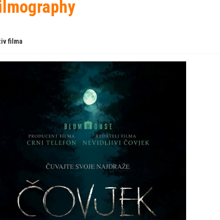
ilmography
iv filma