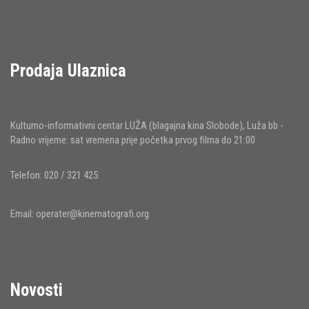
Prodaja Ulaznica
Kulturno-informativni centar LUŽA (blagajna kina Slobode), Luža bb -
Radno vrijeme: sat vremena prije početka prvog filma do 21:00
Telefon: 020 / 321 425
Email:
operater@kinematografi.org
Novosti