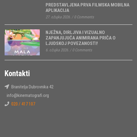
PREDSTAVLJENA PRVA FILMSKA MOBILNA
APLIKACIJA
27. ožujka 2026.
/
0 Comments
NJEŽNA, DIRLJIVA I VIZUALNO
ZAPANJUJUĆA ANIMIRANA PRIČA O
LJUDSKOJ POVEZANOSTI!
6. ožujka 2026.
/
0 Comments
Kontakti
Branitelja Dubrovnika 42
info@kinematografi.org
020 / 417 107