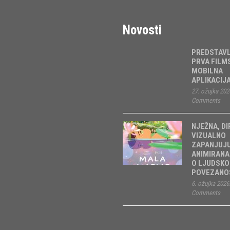
Novosti
PREDSTAV
PRVA FILM
MOBILNA
APLIKACIJ
27. ožujka 202
Comments
NJEŽNA, DI
VIZUALNO
ZAPANJUJ
ANIMIRANA
O LJUDSKO
POVEZANOS
6. ožujka 2026
Comments