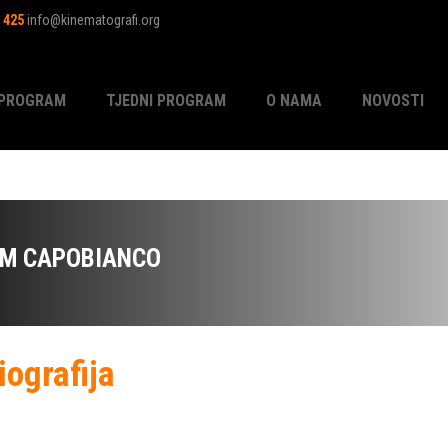
1 425
info@kinematografi.org
PROGRAM
TJEDNI PROGRAM
O NAMA
NOVOSTI
IM CAPOBIANCO
iografija