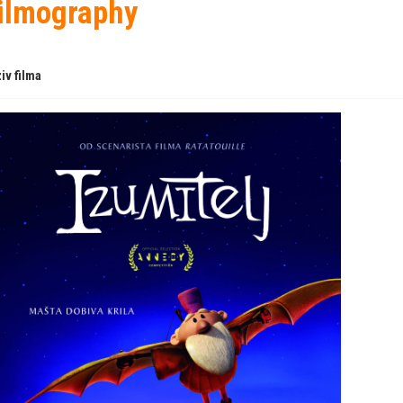
ilmography
iv filma