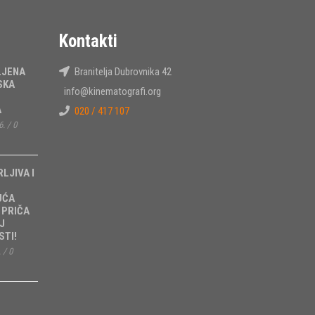
Kontakti
LJENA
Branitelja Dubrovnika 42
SKA
info@kinematografi.org
A
020 / 417 107
6.
/
0
RLJIVA I
UĆA
 PRIČA
J
TI!
.
/
0