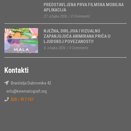
PREDSTAVLJENA PRVA FILMSKA MOBILNA
APLIKACIJA
27. ožujka 2026.
/
0 Comments
NJEŽNA, DIRLJIVA I VIZUALNO
ZAPANJUJUĆA ANIMIRANA PRIČA O
LJUDSKOJ POVEZANOSTI!
6. ožujka 2026.
/
0 Comments
Kontakti
Branitelja Dubrovnika 42
info@kinematografi.org
020 / 417 107