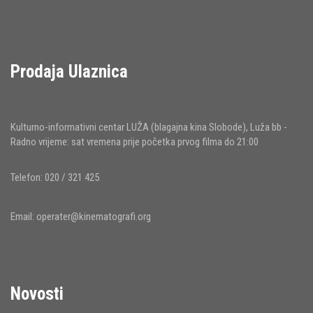
Prodaja Ulaznica
Kulturno-informativni centar LUŽA (blagajna kina Slobode), Luža bb -
Radno vrijeme: sat vremena prije početka prvog filma do 21:00
Telefon: 020 / 321 425
Email:
operater@kinematografi.org
Novosti