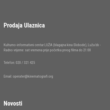
Prodaja Ulaznica
Kulturno-informativni centar LUŽA (blagajna kina Slobode), Luža bb -
Radno vrijeme: sat vremena prije početka prvog filma do 21:00
Telefon: 020 / 321 425
Email:
operater@kinematografi.org
Novosti