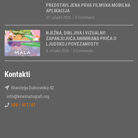
PREDSTAVLJENA PRVA FILMSKA MOBILNA
APLIKACIJA
27. ožujka 2026.
/
0 Comments
NJEŽNA, DIRLJIVA I VIZUALNO
ZAPANJUJUĆA ANIMIRANA PRIČA O
LJUDSKOJ POVEZANOSTI!
6. ožujka 2026.
/
0 Comments
Kontakti
Branitelja Dubrovnika 42
info@kinematografi.org
020 / 417 107