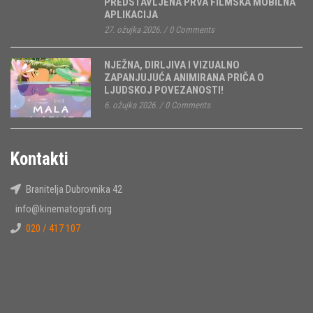
PREDSTAVLJENA PRVA FILMSKA MOBILNA
APLIKACIJA
27. ožujka 2026.
/
0 Comments
NJEŽNA, DIRLJIVA I VIZUALNO
ZAPANJUJUĆA ANIMIRANA PRIČA O
LJUDSKOJ POVEZANOSTI!
6. ožujka 2026.
/
0 Comments
Kontakti
Branitelja Dubrovnika 42
info@kinematografi.org
020 / 417 107