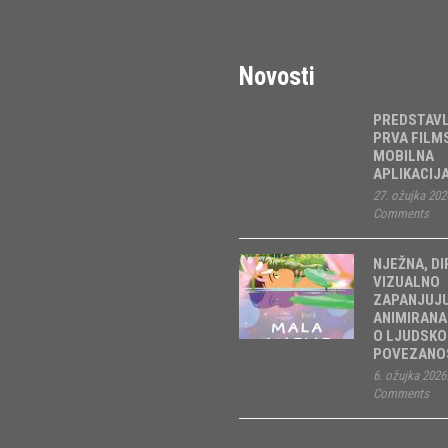
Novosti
PREDSTAV
PRVA FILM
MOBILNA
APLIKACIJ
27. ožujka 202
Comments
NJEŽNA, DI
VIZUALNO
ZAPANJUJ
ANIMIRANA
O LJUDSKO
POVEZANOS
6. ožujka 2026
Comments