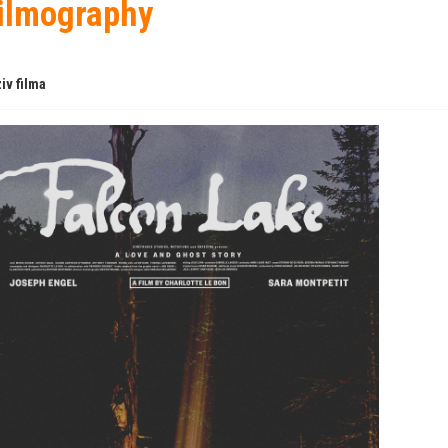
ilmography
iv filma