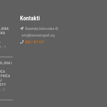
Kontakti
LJENA
Branitelja Dubrovnika 42
SKA
info@kinematografi.org
A
020 / 417 107
6.
/
0
RLJIVA I
UĆA
 PRIČA
J
TI!
.
/
0