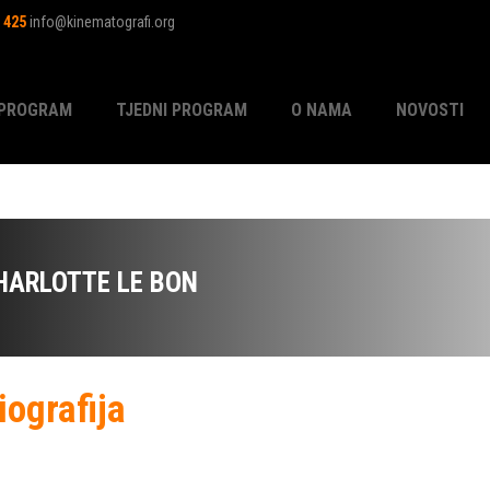
1 425
info@kinematografi.org
PROGRAM
TJEDNI PROGRAM
O NAMA
NOVOSTI
HARLOTTE LE BON
iografija