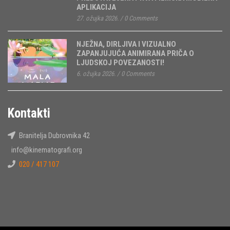
APLIKACIJA
27. ožujka 2026.
/
0 Comments
NJEŽNA, DIRLJIVA I VIZUALNO
ZAPANJUJUĆA ANIMIRANA PRIČA O
LJUDSKOJ POVEZANOSTI!
6. ožujka 2026.
/
0 Comments
Kontakti
Branitelja Dubrovnika 42
info@kinematografi.org
020 / 417 107