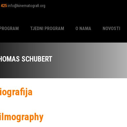
1 425
info@kinematografi.org
PROGRAM
TJEDNI PROGRAM
O NAMA
NOVOSTI
HOMAS SCHUBERT
iografija
ilmography