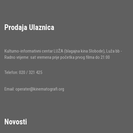
Prodaja Ulaznica
Kulturno-informativni centar LUŽA (blagajna kina Slobode), Luža bb -
Radno vrijeme: sat vremena prije početka prvog filma do 21:00
Telefon: 020 / 321 425
Email:
operater@kinematografi.org
Novosti