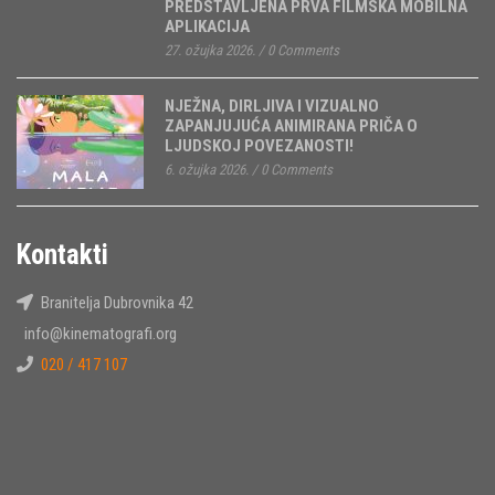
PREDSTAVLJENA PRVA FILMSKA MOBILNA
APLIKACIJA
27. ožujka 2026.
/
0 Comments
NJEŽNA, DIRLJIVA I VIZUALNO
ZAPANJUJUĆA ANIMIRANA PRIČA O
LJUDSKOJ POVEZANOSTI!
6. ožujka 2026.
/
0 Comments
Kontakti
Branitelja Dubrovnika 42
info@kinematografi.org
020 / 417 107