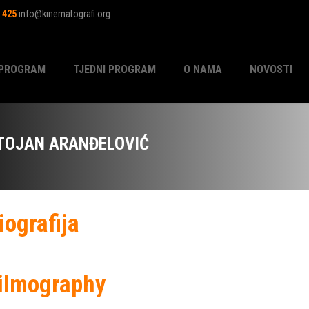
1 425
info@kinematografi.org
PROGRAM
TJEDNI PROGRAM
O NAMA
NOVOSTI
TOJAN ARANĐELOVIĆ
iografija
ilmography