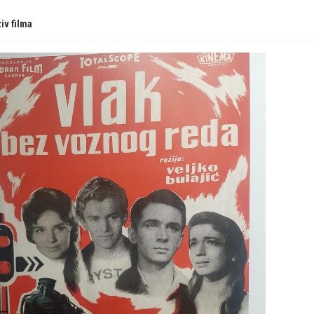
iv filma