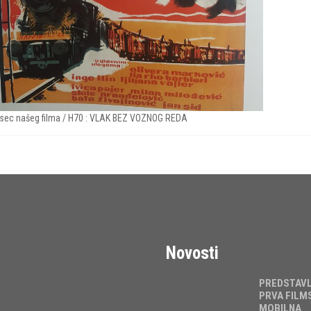
sec našeg filma / H70 : VLAK BEZ VOZNOG REDA
Novosti
PREDSTAV
PRVA FILM
MOBILNA