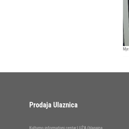
Mje
Prodaja Ulaznica
Kulturno-informativni centar LUŽA (blagajna