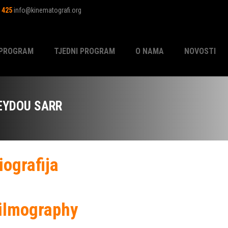
1 425
info@kinematografi.org
PROGRAM
TJEDNI PROGRAM
O NAMA
NOVOSTI
EYDOU SARR
iografija
ilmography