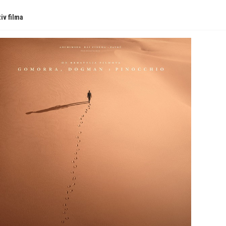
iv filma