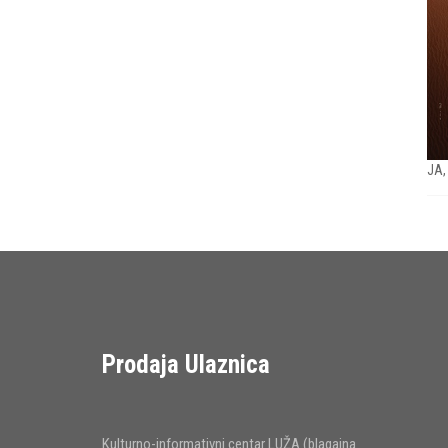
JA,
Prodaja Ulaznica
Kulturno-informativni centar LUŽA (blagajna