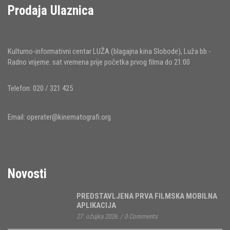
Prodaja Ulaznica
Kulturno-informativni centar LUŽA (blagajna kina Slobode), Luža bb -
Radno vrijeme: sat vremena prije početka prvog filma do 21:00
Telefon: 020 / 321 425
Email:
operater@kinematografi.org
Novosti
PREDSTAVLJENA PRVA FILMSKA MOBILNA
APLIKACIJA
27. ožujka 2026.
/
0 Comments