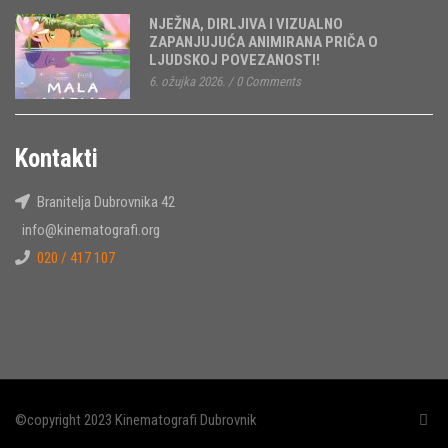
NJEŽNA, DIRLJIVA I VIZUALNO
ZAPANJUJUĆA ANIMIRANA PRIČA O
LJUDSKOJ POVEZANOSTI!
6. ožujka 2026.
/
0 Comments
Kontakti
Branitelja Dubrovnika 42
info@kinematografi.org
020 / 417 107
©copyright 2023 Kinematografi Dubrovnik