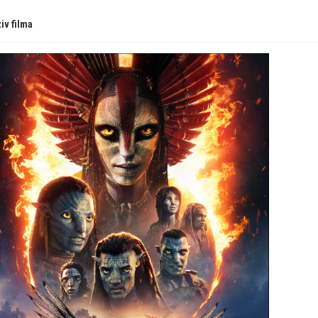
iv filma