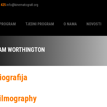
1 425
info@kinematografi.org
PROGRAM
TJEDNI PROGRAM
O NAMA
NOVOSTI
AM WORTHINGTON
iografija
ilmography