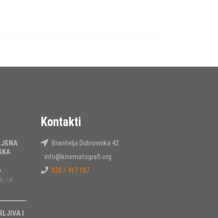
Kontakti
LJENA
Branitelja Dubrovnika 42
SKA
info@kinematografi.org
A
020 / 417 107
6.
/
0
RLJIVA I