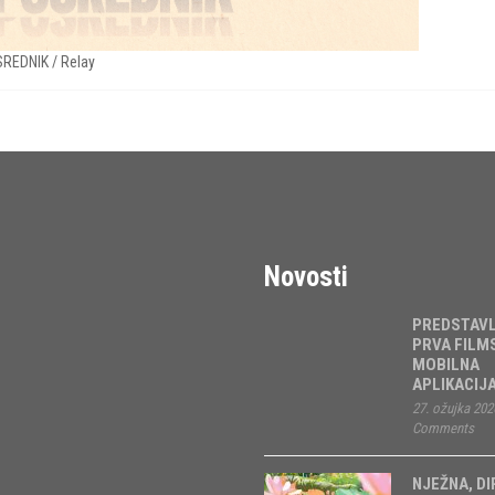
REDNIK / Relay
Novosti
PREDSTAV
PRVA FILM
MOBILNA
APLIKACIJ
27. ožujka 202
Comments
NJEŽNA, DI