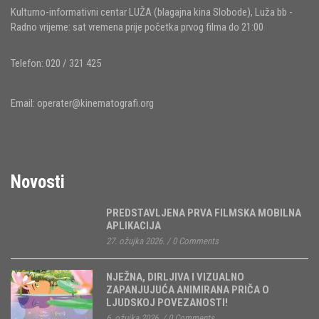
Kulturno-informativni centar LUŽA (blagajna kina Slobode), Luža bb -
Radno vrijeme: sat vremena prije početka prvog filma do 21:00
Telefon: 020 / 321 425
Email:
operater@kinematografi.org
Novosti
PREDSTAVLJENA PRVA FILMSKA MOBILNA
APLIKACIJA
27. ožujka 2026.
/
0 Comments
NJEŽNA, DIRLJIVA I VIZUALNO
ZAPANJUJUĆA ANIMIRANA PRIČA O
LJUDSKOJ POVEZANOSTI!
6. ožujka 2026.
/
0 Comments