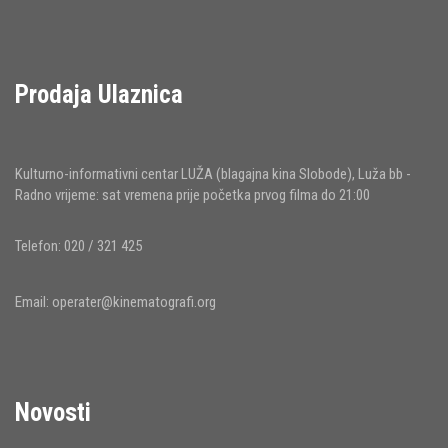
Prodaja Ulaznica
Kulturno-informativni centar LUŽA (blagajna kina Slobode), Luža bb -
Radno vrijeme: sat vremena prije početka prvog filma do 21:00
Telefon: 020 / 321 425
Email:
operater@kinematografi.org
Novosti