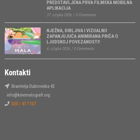
PREDSTAVLJENA PRVA FILMSKA MOBILNA
APLIKACIJA
27. ožujka 2026.
/
0 Comments
NJEŽNA, DIRLJIVA I VIZUALNO
ZAPANJUJUĆA ANIMIRANA PRIČA O
LJUDSKOJ POVEZANOSTI!
6. ožujka 2026.
/
0 Comments
Kontakti
Branitelja Dubrovnika 42
info@kinematografi.org
020 / 417 107