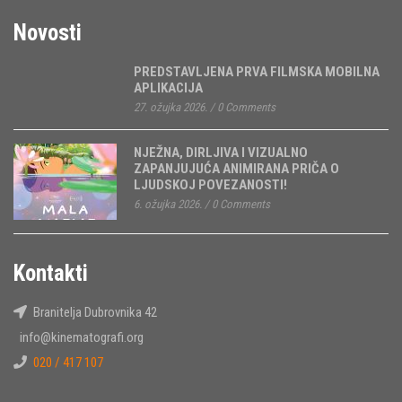
Novosti
PREDSTAVLJENA PRVA FILMSKA MOBILNA
APLIKACIJA
27. ožujka 2026.
/
0 Comments
NJEŽNA, DIRLJIVA I VIZUALNO
ZAPANJUJUĆA ANIMIRANA PRIČA O
LJUDSKOJ POVEZANOSTI!
6. ožujka 2026.
/
0 Comments
Kontakti
Branitelja Dubrovnika 42
info@kinematografi.org
020 / 417 107