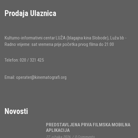
Prodaja Ulaznica
Kulturno-informativni centar LUŽA (blagajna kina Slobode), Luža bb -
Radno vrijeme: sat vremena prije početka prvog filma do 21:00
Telefon: 020 / 321 425
Email:
operater@kinematografi.org
Novosti
PREDSTAVLJENA PRVA FILMSKA MOBILNA
APLIKACIJA
27. ožujka 2026.
/
0 Comments