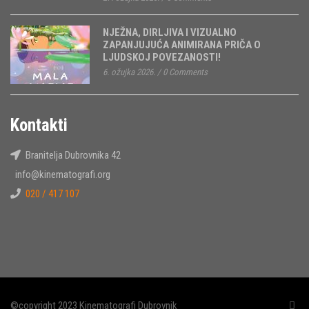
NJEŽNA, DIRLJIVA I VIZUALNO
ZAPANJUJUĆA ANIMIRANA PRIČA O
LJUDSKOJ POVEZANOSTI!
6. ožujka 2026.
/
0 Comments
Kontakti
Branitelja Dubrovnika 42
info@kinematografi.org
020 / 417 107
©copyright 2023 Kinematografi Dubrovnik