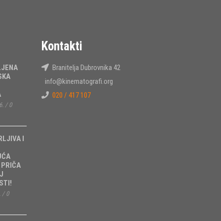
Kontakti
LJENA
Branitelja Dubrovnika 42
SKA
info@kinematografi.org
A
020 / 417 107
6.
/
0
RLJIVA I
UĆA
 PRIČA
J
TI!
.
/
0