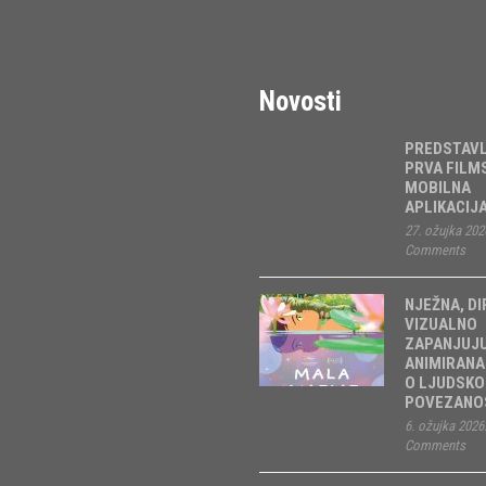
Novosti
PREDSTAV
PRVA FILM
MOBILNA
APLIKACIJ
27. ožujka 202
Comments
NJEŽNA, DI
VIZUALNO
ZAPANJUJ
ANIMIRANA
O LJUDSKO
POVEZANOS
6. ožujka 2026
Comments