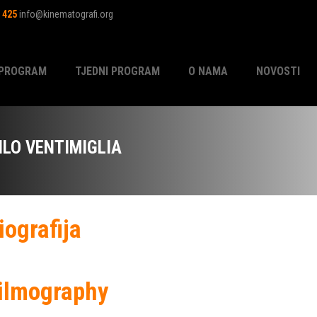
1 425
info@kinematografi.org
PROGRAM
TJEDNI PROGRAM
O NAMA
NOVOSTI
ILO VENTIMIGLIA
iografija
ilmography