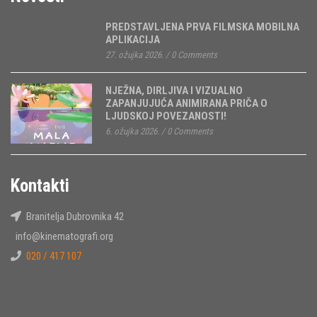
PREDSTAVLJENA PRVA FILMSKA MOBILNA
APLIKACIJA
27. ožujka 2026.
/
0 Comments
NJEŽNA, DIRLJIVA I VIZUALNO
ZAPANJUJUĆA ANIMIRANA PRIČA O
LJUDSKOJ POVEZANOSTI!
6. ožujka 2026.
/
0 Comments
Kontakti
Branitelja Dubrovnika 42
info@kinematografi.org
020 / 417 107