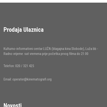
Prodaja Ulaznica
Kulturno-informativni centar LUŽA (blagajna kina Slobode), Luža bb -
Radno vrijeme: sat vremena prije početka prvog filma do 21:00
Telefon: 020 / 321 425
Email:
operater@kinematografi.org
Novosti