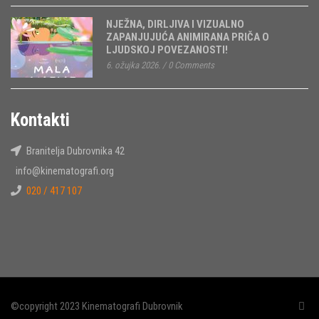
NJEŽNA, DIRLJIVA I VIZUALNO
ZAPANJUJUĆA ANIMIRANA PRIČA O
LJUDSKOJ POVEZANOSTI!
6. ožujka 2026.
/
0 Comments
Kontakti
Branitelja Dubrovnika 42
info@kinematografi.org
020 / 417 107
©copyright 2023 Kinematografi Dubrovnik