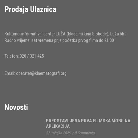
Prodaja Ulaznica
Kulturno-informativni centar LUŽA (blagajna kina Slobode), Luža bb -
Radno vrijeme: sat vremena prije početka prvog filma do 21:00
Telefon: 020 / 321 425
Email:
operater@kinematografi.org
Novosti
PREDSTAVLJENA PRVA FILMSKA MOBILNA
APLIKACIJA
27. ožujka 2026.
/
0 Comments