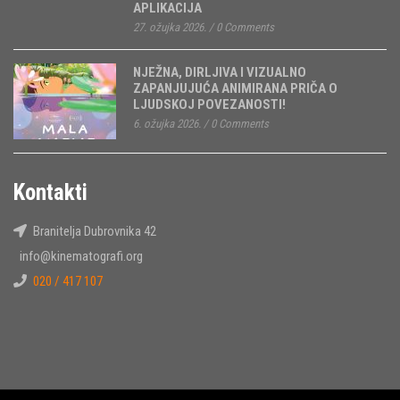
APLIKACIJA
27. ožujka 2026.
/
0 Comments
NJEŽNA, DIRLJIVA I VIZUALNO
ZAPANJUJUĆA ANIMIRANA PRIČA O
LJUDSKOJ POVEZANOSTI!
6. ožujka 2026.
/
0 Comments
Kontakti
Branitelja Dubrovnika 42
info@kinematografi.org
020 / 417 107