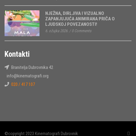
NJEŽNA, DIRLJIVA I VIZUALNO
ZAPANJUJUĆA ANIMIRANA PRIČA O
LJUDSKOJ POVEZANOSTI!
6. ožujka 2026.
/
0 Comments
Kontakti
Branitelja Dubrovnika 42
info@kinematografi.org
020 / 417 107
©copyright 2023 Kinematografi Dubrovnik