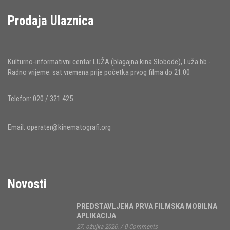
Prodaja Ulaznica
Kulturno-informativni centar LUŽA (blagajna kina Slobode), Luža bb -
Radno vrijeme: sat vremena prije početka prvog filma do 21:00
Telefon: 020 / 321 425
Email:
operater@kinematografi.org
Novosti
PREDSTAVLJENA PRVA FILMSKA MOBILNA
APLIKACIJA
27. ožujka 2026.
/
0 Comments