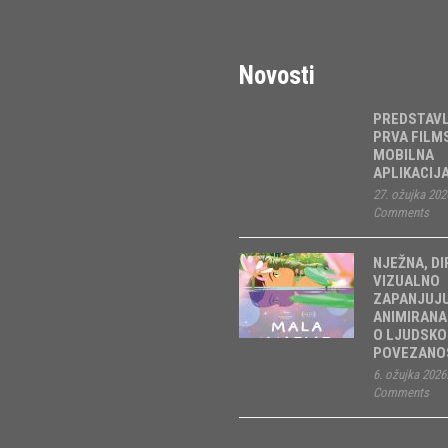
Novosti
PREDSTAV
PRVA FILM
MOBILNA
APLIKACIJ
27. ožujka 202
Comments
NJEŽNA, DI
VIZUALNO
ZAPANJUJ
ANIMIRANA
O LJUDSKO
POVEZANOS
6. ožujka 2026
Comments