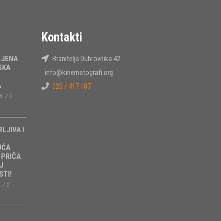
Kontakti
LJENA
Branitelja Dubrovnika 42
SKA
info@kinematografi.org
A
020 / 417 107
6.
/
0
RLJIVA I
UĆA
 PRIČA
J
TI!
.
/
0