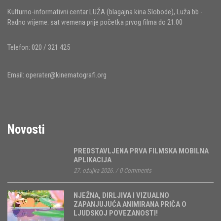
Kulturno-informativni centar LUŽA (blagajna kina Slobode), Luža bb -
Radno vrijeme: sat vremena prije početka prvog filma do 21:00
Telefon: 020 / 321 425
Email:
operater@kinematografi.org
Novosti
PREDSTAVLJENA PRVA FILMSKA MOBILNA
APLIKACIJA
27. ožujka 2026.
/
0 Comments
NJEŽNA, DIRLJIVA I VIZUALNO
ZAPANJUJUĆA ANIMIRANA PRIČA O
LJUDSKOJ POVEZANOSTI!