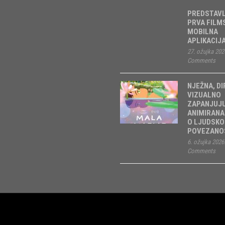
PREDSTAV
PRVA FILM
MOBILNA
APLIKACIJ
27. ožujka 202
Comments
NJEŽNA, DI
VIZUALNO
ZAPANJUJ
ANIMIRANA
O LJUDSKO
POVEZANOS
6. ožujka 2026
Comments