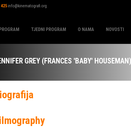
1 425
info@kinematografi.org
PROGRAM
TJEDNI PROGRAM
O NAMA
NOVOSTI
ENNIFER GREY (FRANCES 'BABY' HOUSEMAN
iografija
ilmography