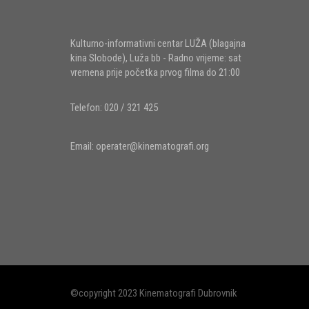
Kulturno-informativni centar LUŽA (blagajna
kina Slobode), Luža bb - Radno vrijeme: sat
vremena prije početka prvog filma do 21:00
Telefon: 020 / 321 425
Email:
operater@kinematografi.org
©copyright 2023 Kinematografi Dubrovnik