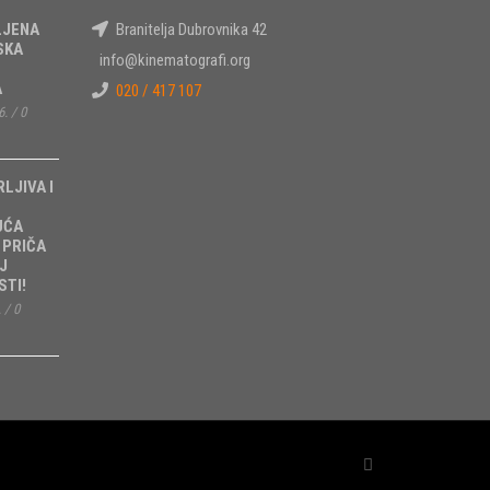
LJENA
Branitelja Dubrovnika 42
SKA
info@kinematografi.org
A
020 / 417 107
6.
/
0
RLJIVA I
UĆA
 PRIČA
J
TI!
.
/
0