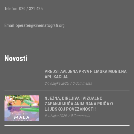
Telefon: 020 / 321 425
Email:
operater@kinematografi.org
Novosti
PREDSTAVLJENA PRVA FILMSKA MOBILNA
APLIKACIJA
27. ožujka 2026.
/
0 Comments
NJEŽNA, DIRLJIVA I VIZUALNO
ZAPANJUJUĆA ANIMIRANA PRIČA O
LJUDSKOJ POVEZANOSTI!
6. ožujka 2026.
/
0 Comments