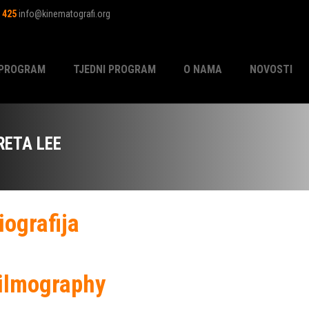
1 425
info@kinematografi.org
PROGRAM
TJEDNI PROGRAM
O NAMA
NOVOSTI
RETA LEE
iografija
ilmography