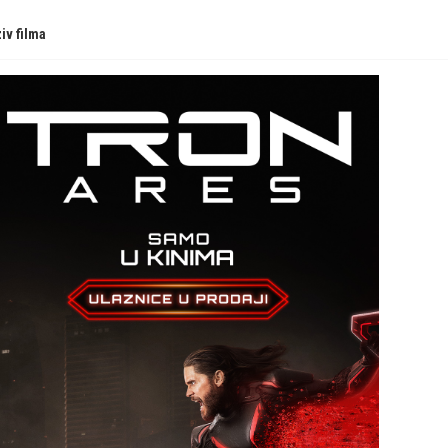
iv filma