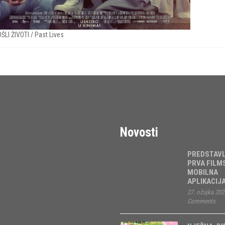
ŠLI ŽIVOTI / Past Lives
Novosti
PREDSTAV
PRVA FILM
MOBILNA
APLIKACIJ
27. ožujka 202
Comments