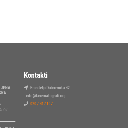
Kontakti
LJENA
Branitelja Dubrovnika 42
SKA
info@kinematografi.org
A
020 / 417 107
6.
/
0